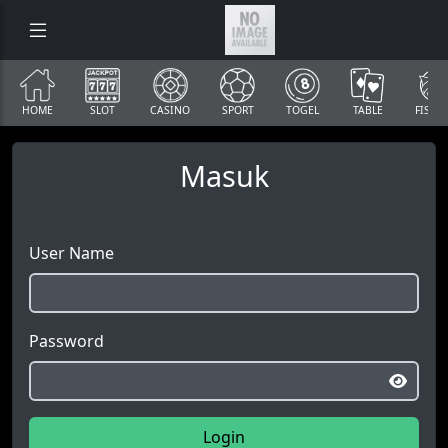
HOME
SLOT
CASINO
SPORT
TOGEL
TABLE
FISHI
Masuk
User Name
Password
Login